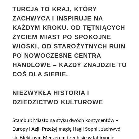
TURCJA TO KRAJ, KTÓRY
ZACHWYCA I INSPIRUJE NA
KAŻDYM KROKU. OD TĘTNIĄCYCH
ŻYCIEM MIAST PO SPOKOJNE
WIOSKI, OD STAROŻYTNYCH RUIN
PO NOWOCZESNE CENTRA
HANDLOWE – KAŻDY ZNAJDZIE TU
COŚ DLA SIEBIE.
NIEZWYKŁA HISTORIA I
DZIEDZICTWO KULTUROWE
Stambuł: Miasto na styku dwóch kontynentów –
Europy i Azji. Przeżyj magię Hagii Sophii, zachwyć
się Błękitnym Meczetem i zgub się w labiryncie