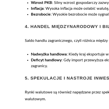
Wzrost PKB
: Silny wzrost gospodarczy zazw
Inflacja
: Wysoka inflacja może osłabić walutę
Bezrobocie
: Wysokie bezrobocie może sygnal
4.
HANDEL MIĘDZYNARODOWY I BI
Saldo handlu zagranicznego, czyli różnica międz
Nadwyżka handlowa
: Kiedy kraj eksportuje 
Deficyt handlowy
: Gdy import przewyższa eks
zagranicy.
5.
SPEKULACJE I NASTROJE INW
Rynki walutowe są również napędzane przez spek
walutowym.