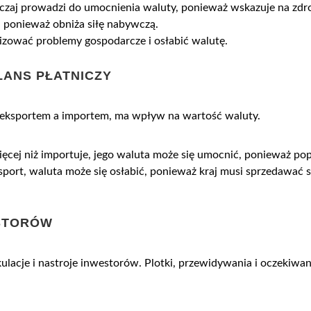
yczaj prowadzi do umocnienia waluty, ponieważ wskazuje na zd
, ponieważ obniża siłę nabywczą.
izować problemy gospodarcze i osłabić walutę.
LANS PŁATNICZY
y eksportem a importem, ma wpływ na wartość waluty.
więcej niż importuje, jego waluta może się umocnić, ponieważ pop
port, waluta może się osłabić, ponieważ kraj musi sprzedawać sw
ESTORÓW
ulacje i nastroje inwestorów. Plotki, przewidywania i oczekiw