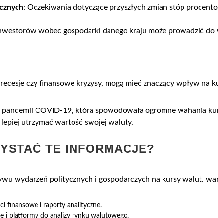
ycznych
: Oczekiwania dotyczące przyszłych zmian stóp procent
nwestorów wobec gospodarki danego kraju może prowadzić do wz
e recesje czy finansowe kryzysy, mogą mieć znaczący wpływ na k
w pandemii COVID-19, która spowodowała ogromne wahania kurs
ę lepiej utrzymać wartość swojej waluty.
ZYSTAĆ TE INFORMACJE?
ywu wydarzeń politycznych i gospodarczych na kursy walut, war
i finansowe i raporty analityczne.
je i platformy do analizy rynku walutowego.