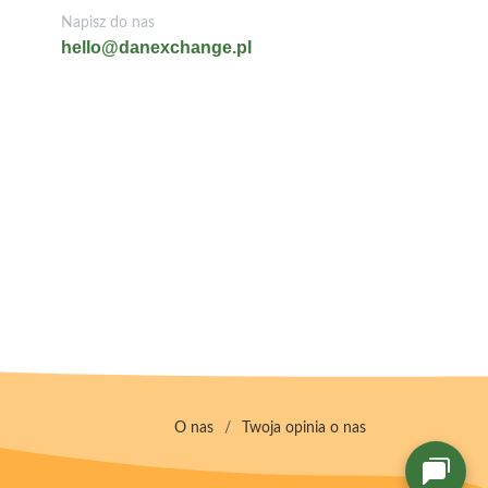
Napisz do nas
hello@danexchange.pl
O nas
/
Twoja opinia o nas