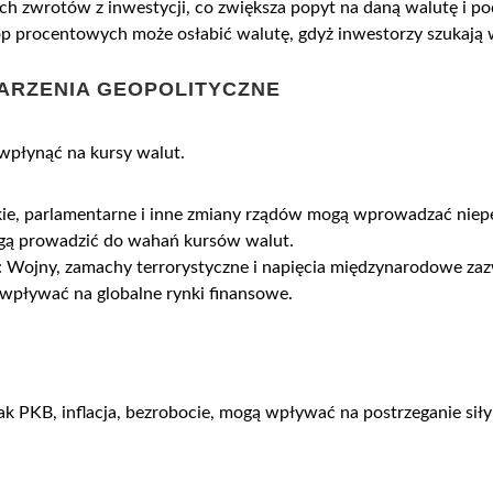
h zwrotów z inwestycji, co zwiększa popyt na daną walutę i po
óp procentowych może osłabić walutę, gdyż inwestorzy szukają 
DARZENIA GEOPOLITYCZNE
 wpłynąć na kursy walut.
ie, parlamentarne i inne zmiany rządów mogą wprowadzać niep
gą prowadzić do wahań kursów walut.
: Wojny, zamachy terrorystyczne i napięcia międzynarodowe zaz
wpływać na globalne rynki finansowe.
k PKB, inflacja, bezrobocie, mogą wpływać na postrzeganie siły